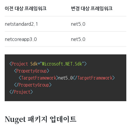
이전 대상 프레임워크
변경 대상 프레임워크
netstandard2.1
net5.0
netcoreapp3.0
net5.0
<
Project
Sdk
=
"
Microsoft.NET.Sdk
"
>
<
PropertyGroup
>
<
TargetFramework
>
net5.0
</
TargetFramework
>
</
PropertyGroup
>
</
Project
>
Nuget 패키지 업데이트