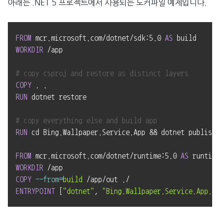
아래는 .NET 5 프로젝트에서 사용되는 도커파일 예제입니다.
FROM
 mcr.microsoft.com/dotnet/sdk:5.0 
AS
 build
WORKDIR
 /app
# copy csproj and restore as distinct layers
COPY
 . .
RUN
 dotnet restore
# copy everything else and build app
RUN
 cd Bing.Wallpaper.Service.App && dotnet publish 
FROM
 mcr.microsoft.com/dotnet/runtime:5.0 
AS
 runtime
WORKDIR
 /app
COPY
--from
=
build
 /app/out ./
ENTRYPOINT
 [
"dotnet"
, 
"Bing.Wallpaper.Service.App.dl